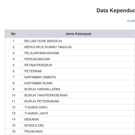
Data Kependud
Grafi
No
Jenis Kelompok
1
BELUM/TIDAK BEKERJA
2
MENGURUS RUMAH TANGGA
3
PELAJAR/MAHASISWA
4
PERDAGANGAN
5
PETANI/PEKEBUN
6
PETERNAK
7
KARYAWAN SWASTA
8
KARYAWAN BUMN
9
BURUH HARIAN LEPAS
10
BURUH TANI/PERKEBUNAN
11
BURUH PETERNAKAN
12
TUKANG KAYU
13
TUKANG JAHIT
14
MEKANIK
15
KONSULTAN
16
PEDAGANG