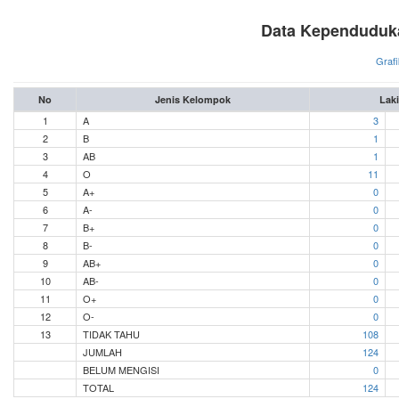
Data Kependuduk
Grafi
No
Jenis Kelompok
Laki
1
A
3
2
B
1
3
AB
1
4
O
11
5
A+
0
6
A-
0
7
B+
0
8
B-
0
9
AB+
0
10
AB-
0
11
O+
0
12
O-
0
13
TIDAK TAHU
108
JUMLAH
124
BELUM MENGISI
0
TOTAL
124