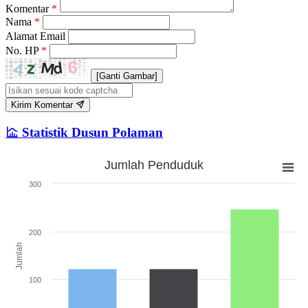
Komentar
*
Nama
*
Alamat Email
No. HP
*
[Ganti Gambar]
Kirim Komentar
Statistik Dusun Polaman
Jumlah Penduduk
Jumlah Penduduk
300
Bar chart with 3 bars.
The chart has 1 X axis displaying categories.
The chart has 1 Y axis displaying Jumlah. Range: 0 to 300.
200
Jumlah
100