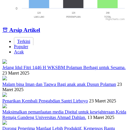
0
124
124
248
LAKI-LAKI
PEREMPUAN
TOTAL
Highcharts.com
End of interactive chart.
Arsip Artikel
Terkini
Populer
Acak
Jelang Idul Fitri 1446 H WKSBM Polaman Berbagi untuk Sesama.
23 Maret 2025
Malam bina Iman dan Taqwa Bagi anak anak Dusun Polaman
23
Maret 2025
Penarikan Kembali Pengabdian Santri Lirboyo
23 Maret 2025
Maksimalkan pemanfaatan media Digital untuk kesejahteraan,Krida
Remaja Gandeng Universitas Ahmad Dahlan.
13 Maret 2025
Dorong Penerima Manfaat Lebih Produktif, Kemensos Bantu