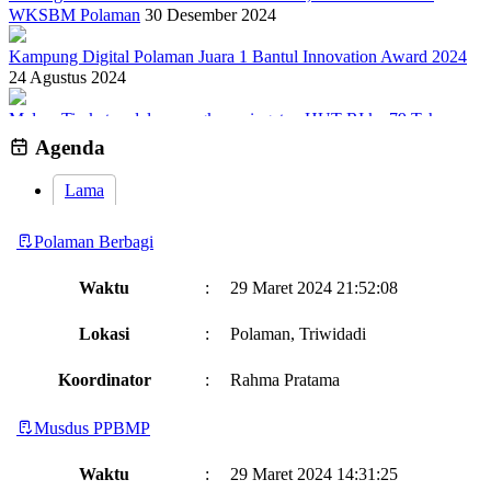
WKSBM Polaman
30 Desember 2024
Kampung Digital Polaman Juara 1 Bantul Innovation Award 2024
24 Agustus 2024
Malam Tirakatan dalam rangka peringatan HUT RI ke 79 Tahun
Padukuhan polaman
18 Agustus 2024
Agenda
Visi dan Misi
17 Maret 2024
Lama
Digitalisasi Pencatatan Bank Sampah untuk Warga Polaman
23
Polaman Berbagi
Maret 2024
Tentang Dusun
17 Maret 2024
Waktu
:
29 Maret 2024 21:52:08
Usulan PPBMP 2025 Dusun Polaman
01 April 2024
Lokasi
:
Polaman, Triwidadi
Menggali Potensi Alam: Tanaman Herbal Dusun Polaman dan
Koordinator
:
Rahma Pratama
Khasiatnya untuk Kesehatan Tubuh
25 Maret 2024
Musdus PPBMP
Buka Bersama P2A dan LPA Ar- Rahmah Kalurahan TRIWIDADI
di Dusun Polaman
29 Maret 2024
Waktu
:
29 Maret 2024 14:31:25