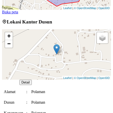
Leaflet
|
© OpenStreetMap
|
OpenSID
Buka peta
Lokasi Kantor Dusun
+
−
Leaflet
|
© OpenStreetMap
|
OpenSID
Buka Peta
Detail
Alamat
:
Polaman
Dusun
:
Polaman
Kapanewon
:
Pajangan